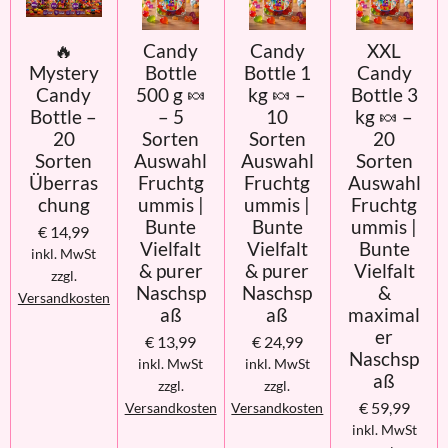
🔥
Candy
Candy
XXL
Mystery
Bottle
Bottle 1
Candy
Candy
500 g 🍬
kg 🍬 –
Bottle 3
Bottle –
– 5
10
kg 🍬 –
20
Sorten
Sorten
20
Sorten
Auswahl
Auswahl
Sorten
Überras
Fruchtg
Fruchtg
Auswahl
chung
ummis |
ummis |
Fruchtg
Bunte
Bunte
ummis |
€ 14,99
Vielfalt
Vielfalt
Bunte
inkl. MwSt
& purer
& purer
Vielfalt
zzgl.
Naschsp
Naschsp
&
Versandkosten
aß
aß
maximal
er
€ 13,99
€ 24,99
Naschsp
inkl. MwSt
inkl. MwSt
aß
zzgl.
zzgl.
€ 59,99
Versandkosten
Versandkosten
inkl. MwSt