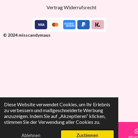
Vertrag Widerrufsrecht
© 2024 misscandymaus
Diese Website verwendet Cookies, um Ihr Erlebnis
zu verbessern und maßgeschneiderte Werbung
anzuzeigen. Indem Sie auf „Akzeptieren“ klicken,
stimmen Sie der Verwendung aller Cookies zu.
Ablehnen
Zustimmen
E-Mail
Telefon
TikTok
What