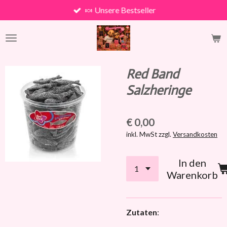
🍬 Unsere Bestseller
Zum
Hauptinhalt
springen
Red Band
Salzheringe
€ 0,00
inkl. MwSt zzgl.
Versandkosten
In den
Warenkorb
Zutaten
: