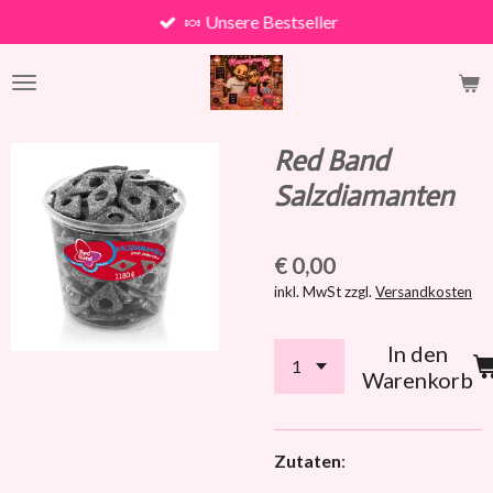
🍬 Unsere Bestseller
Zum
Hauptinhalt
springen
Red Band
Salzdiamanten
€ 0,00
inkl. MwSt zzgl.
Versandkosten
In den
Warenkorb
Zutaten
: