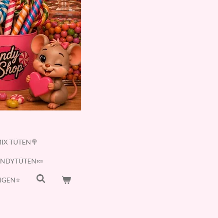
IX TÜTEN🍭
ANDYTÜTEN🍬
GEN⭐️