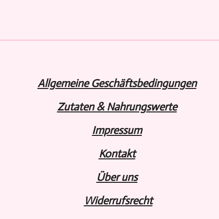
i
i
i
l
l
l
e
e
e
n
n
n
Allgemeine Geschäftsbedingungen
Zutaten & Nahrungswerte
Impressum
Kontakt
Über uns
Widerru
fs
recht