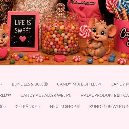
E⭐
BUNDLES & BOX 🎁
CANDY-MIX BOTTLES🍬
CANDY-M
RLD💖
CANDY AUS ALLER WELT🌎
HALAL PRODUKTE🍫 | C
S ✨
GETRÄNKE🧃
NEU IM SHOP🛒
KUNDEN BEWERTUN