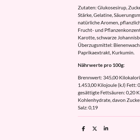
Zutaten: Glukosesirup, Zucker
Stärke, Gelatine, Säuerungsm
natürliche Aromen, pflanzlic
Frucht- und Pflanzenkonzent
Karotte, schwarze Johannisbee
Überzugsmittel: Bienenwachs
Paprikaextrakt, Kurkumin.
Nährwerte pro 100g
:
Brennwert: 345,00 Kilokalori
1.453,00 Kilojoule (kJ) Fett: 
gesättigte Fettsäuren: 0,20 
Kohlenhydrate, davon Zucker
Salz: 0,19
T
T
T
e
e
e