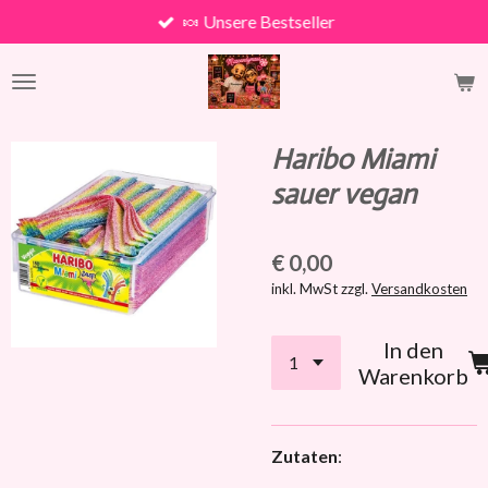
🍬 Unsere Bestseller
Zum
Hauptinhalt
springen
Haribo Miami
sauer vegan
€ 0,00
inkl. MwSt zzgl.
Versandkosten
In den
Warenkorb
Zutaten
: