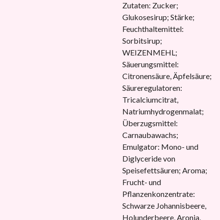
Zutaten: Zucker;
Glukosesirup; Stärke;
Feuchthaltemittel:
Sorbitsirup;
WEIZENMEHL;
Säuerungsmittel:
Citronensäure, Äpfelsäure;
Säureregulatoren:
Tricalciumcitrat,
Natriumhydrogenmalat;
Überzugsmittel:
Carnaubawachs;
Emulgator: Mono- und
Diglyceride von
Speisefettsäuren; Aroma;
Frucht- und
Pflanzenkonzentrate:
Schwarze Johannisbeere,
Holunderbeere, Aronia,