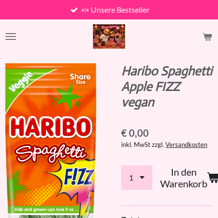
🍬 Unsere Bestseller
Zum
Hauptinhalt
springen
Haribo Spaghetti
Apple FIZZ
vegan
€ 0,00
inkl. MwSt zzgl.
Versandkosten
In den
Warenkorb