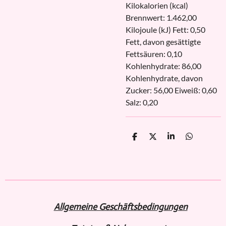
Kilokalorien (kcal)
Brennwert: 1.462,00
Kilojoule (kJ) Fett: 0,50
Fett, davon gesättigte
Fettsäuren: 0,10
Kohlenhydrate: 86,00
Kohlenhydrate, davon
Zucker: 56,00 Eiweiß: 0,60
Salz: 0,20
T
T
T
T
e
e
e
e
i
i
i
i
l
l
l
l
e
e
e
e
n
n
n
n
Allgemeine Geschäftsbedingungen