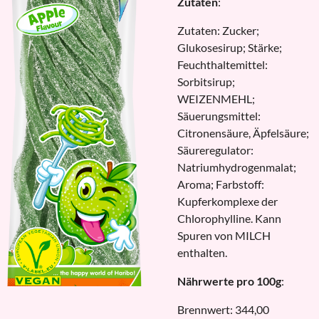
Zutaten
:
Zutaten: Zucker;
Glukosesirup; Stärke;
Feuchthaltemittel:
Sorbitsirup;
WEIZENMEHL;
Säuerungsmittel:
Citronensäure, Äpfelsäure;
Säureregulator:
Natriumhydrogenmalat;
Aroma; Farbstoff:
Kupferkomplexe der
Chlorophylline. Kann
Spuren von MILCH
enthalten.
Nährwerte pro 100g
:
Brennwert: 344,00