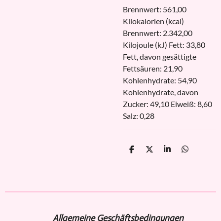
Brennwert: 561,00
Kilokalorien (kcal)
Brennwert: 2.342,00
Kilojoule (kJ) Fett: 33,80
Fett, davon gesättigte
Fettsäuren: 21,90
Kohlenhydrate: 54,90
Kohlenhydrate, davon
Zucker: 49,10 Eiweiß: 8,60
Salz: 0,28
T
T
T
T
e
e
e
e
i
i
i
i
l
l
l
l
e
e
e
e
n
n
n
n
Allgemeine Geschäftsbedingungen