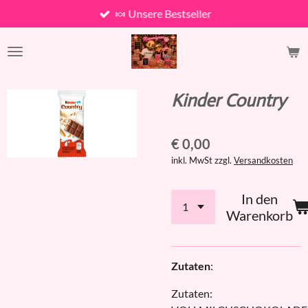
🍬 Unsere Bestseller
Zum
Hauptinhalt
springen
Kinder Country
€ 0,00
inkl. MwSt zzgl.
Versandkosten
In den
Warenkorb
Zutaten
:
Zutaten: