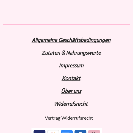
l
l
l
l
e
e
e
e
n
n
n
n
Allgemeine Geschäftsbedingungen
Zutaten & Nahrungswerte
Impressum
Kontakt
Über uns
Widerru
fs
recht
Vertrag Widerrufsrecht