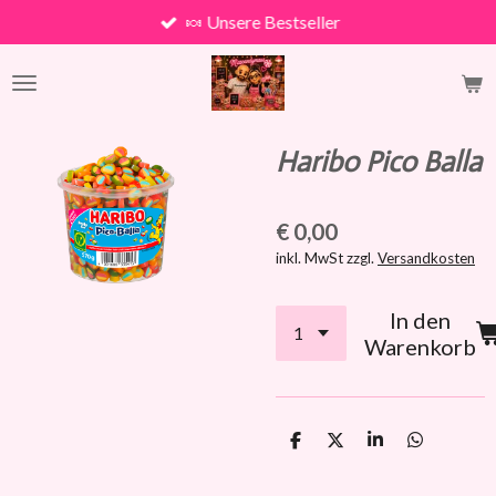
🍬 Unsere Bestseller
Zum
Hauptinhalt
springen
Haribo Pico Balla
€ 0,00
inkl. MwSt zzgl.
Versandkosten
In den
Warenkorb
T
T
T
T
e
e
e
e
i
i
i
i