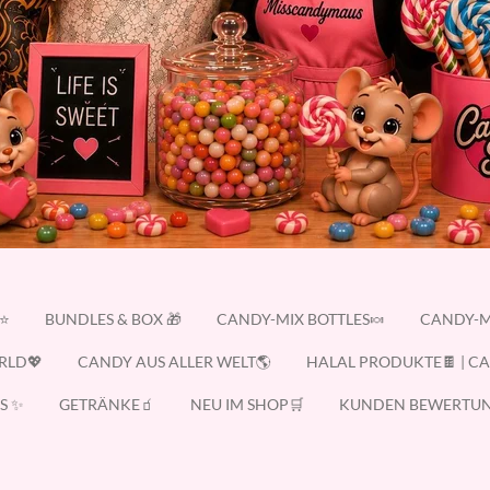
E⭐
BUNDLES & BOX 🎁
CANDY-MIX BOTTLES🍬
CANDY-M
RLD💖
CANDY AUS ALLER WELT🌎
HALAL PRODUKTE🍫 | C
S ✨
GETRÄNKE🧃
NEU IM SHOP🛒
KUNDEN BEWERTUN