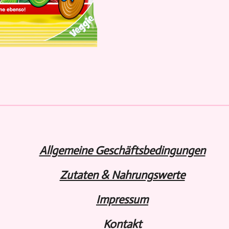
e
e
e
n
n
n
Allgemeine Geschäftsbedingungen
Zutaten & Nahrungswerte
Impressum
Kontakt