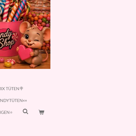
IX TÜTEN🍭
ANDYTÜTEN🍬
GEN⭐️