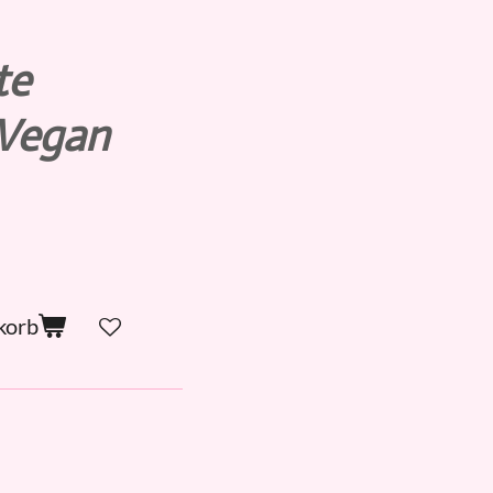
te
Vegan
korb