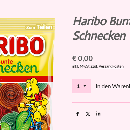
Haribo Bun
Schnecken 
€ 0,00
inkl. MwSt zzgl.
Versandkosten
In den Waren
T
T
T
e
e
e
i
i
i
l
l
l