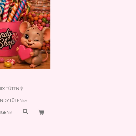
IX TÜTEN🍭
ANDYTÜTEN🍬
GEN⭐️