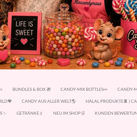
E⭐
BUNDLES & BOX 🎁
CANDY-MIX BOTTLES🍬
CANDY-M
RLD💖
CANDY AUS ALLER WELT🌎
HALAL PRODUKTE🍫 | C
S ✨
GETRÄNKE🧃
NEU IM SHOP🛒
KUNDEN BEWERTUN