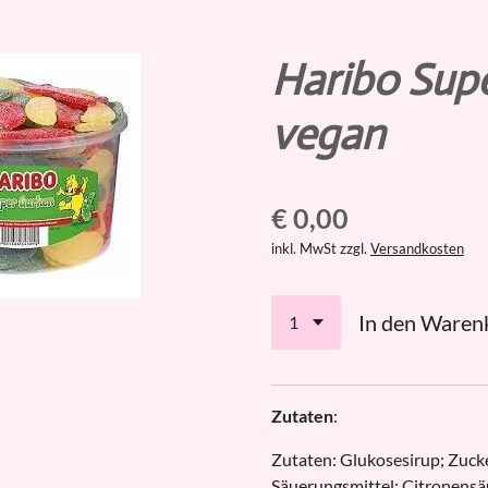
Haribo Sup
vegan
€ 0,00
inkl. MwSt zzgl.
Versandkosten
In den Waren
Zutaten
:
Zutaten: Glukosesirup; Zucke
Säuerungsmittel: Citronensä