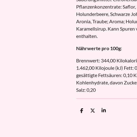
Pflanzenkonzentrate: Saflor, 
Holunderbeere, Schwarze Joh
Aronia, Traube; Aroma; Holu
Karamellsirup. Kann Spure
enthalten.
Nährwerte pro 100g
:
Brennwert: 344,00 Kilokalori
1.462,00 Kilojoule (kJ) Fett: 
gesättigte Fettsäuren: 0,10 
Kohlenhydrate, davon Zucker
Salz: 0,20
T
T
T
e
e
e
i
i
i
l
l
l
e
e
e
n
n
n