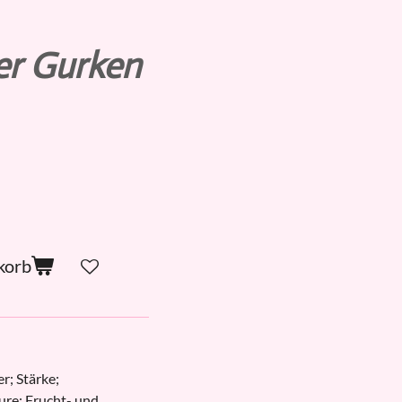
er Gurken
korb
r; Stärke;
ure; Frucht- und