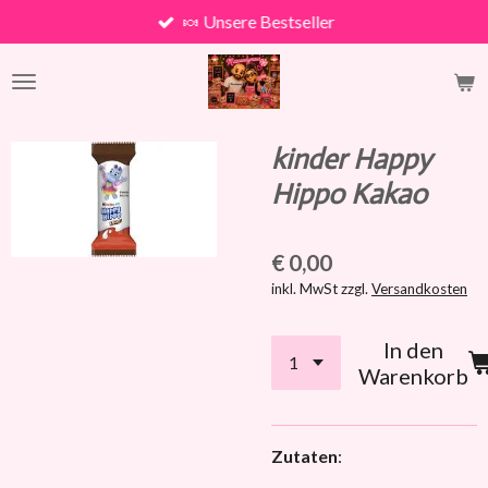
🍬 Unsere Bestseller
Zum
Hauptinhalt
springen
kinder Happy
Hippo Kakao
€ 0,00
inkl. MwSt zzgl.
Versandkosten
In den
Warenkorb
Zutaten
: