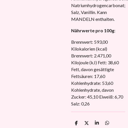
Natriumhydrogencarbonat;
Salz, Vanillin. Kann
MANDELN enthalten.
Nährwerte pro 100g
:
Brennwert: 593,00
Kilokalorien (kcal)
Brennwert: 2.471,00
Kilojoule (kJ) Fett: 38,60
Fett, davon gesättigte
Fettsäuren: 17,60
Kohlenhydrate: 53,60
Kohlenhydrate, davon
Zucker: 45,10 Eiweiß: 6,70
Salz: 0,26
T
T
T
T