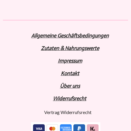
e
e
e
e
i
i
i
i
l
l
l
l
e
e
e
e
n
n
n
n
Allgemeine Geschäftsbedingungen
Zutaten & Nahrungswerte
Impressum
Kontakt
Über uns
Widerru
fs
recht
Vertrag Widerrufsrecht