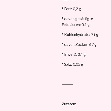
* Fett: 0,2 g
* davon gesättigte
Fettsäuren: 0,1 g
* Kohlenhydrate: 79 g
* davon Zucker: 67 g
* Eiweiß: 3,4 g
* Salz: 0,05 g
⸻
Zutaten: