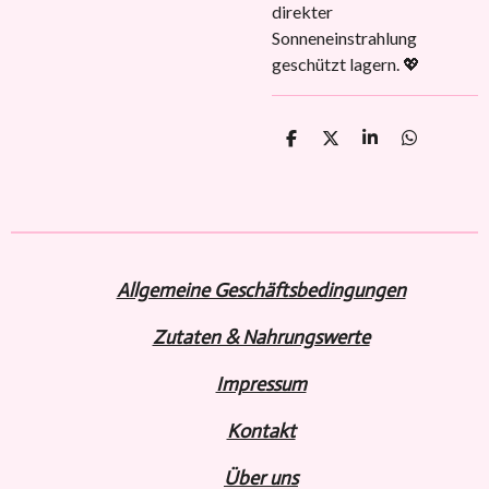
direkter
Sonneneinstrahlung
geschützt lagern. 💖
T
T
T
T
e
e
e
e
i
i
i
i
l
l
l
l
e
e
e
e
n
n
n
n
Allgemeine Geschäftsbedingungen
Zutaten & Nahrungswerte
Impressum
Kontakt
Über uns