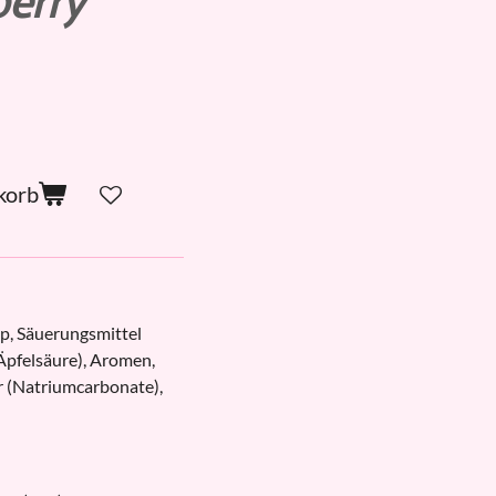
berry
korb
up, Säuerungsmittel
Äpfelsäure), Aromen,
r (Natriumcarbonate),