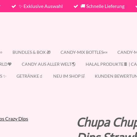
r
✨ Exklusive Auswahl
🚚 Schnelle Lieferung
E⭐
BUNDLES & BOX 🎁
CANDY-MIX BOTTLES🍬
CANDY-M
RLD💖
CANDY AUS ALLER WELT🌎
HALAL PRODUKTE🍫 | C
S ✨
GETRÄNKE🧃
NEU IM SHOP🛒
KUNDEN BEWERTUN
Chupa Chup