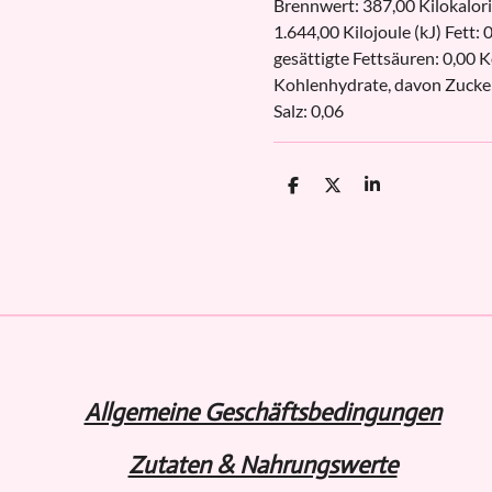
Brennwert: 387,00 Kilokalori
1.644,00 Kilojoule (kJ) Fett: 
gesättigte Fettsäuren: 0,00 
Kohlenhydrate, davon Zucker
Salz: 0,06
T
T
T
e
e
e
i
i
i
l
l
l
e
e
e
n
n
n
Allgemeine Geschäftsbedingungen
Zutaten & Nahrungswerte