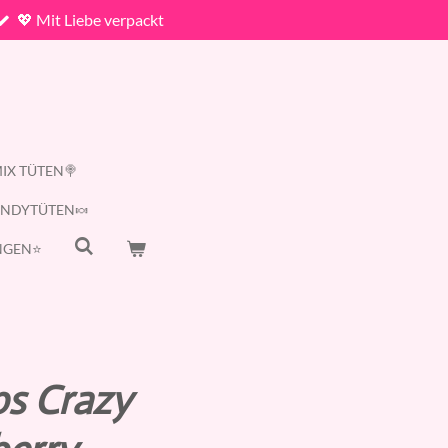
💖 Mit Liebe verpackt
IX TÜTEN🍭
ANDYTÜTEN🍬
GEN⭐️
s Crazy