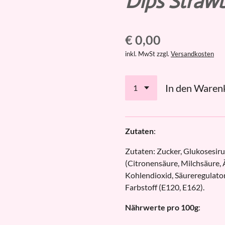
Dips Straw
€ 0,00
inkl. MwSt zzgl.
Versandkosten
In den Waren
Zutaten
:
Zutaten: Zucker, Glukosesir
(Citronensäure, Milchsäure, 
Kohlendioxid, Säureregulato
Farbstoff (E120, E162).
Nährwerte pro 100g
: