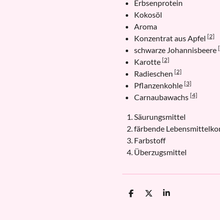
Erbsenprotein
Kokosöl
Aroma
[2]
Konzentrat aus Apfel
schwarze Johannisbeere
[2]
Karotte
[2]
Radieschen
[3]
Pflanzenkohle
[4]
Carnaubawachs
Säurungsmittel
färbende Lebensmittelko
Farbstoff
Überzugsmittel
T
T
T
e
e
e
i
i
i
l
l
l