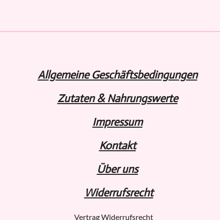
e
e
e
n
n
n
Allgemeine Geschäftsbedingungen
Zutaten & Nahrungswerte
Impressum
Kontakt
Über uns
Widerru
fs
recht
Vertrag Widerrufsrecht