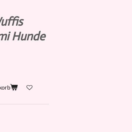
uffis
mi Hunde
korb