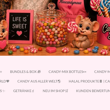
E⭐
BUNDLES & BOX 🎁
CANDY-MIX BOTTLES🍬
CANDY-M
RLD💖
CANDY AUS ALLER WELT🌎
HALAL PRODUKTE🍫 | C
S ✨
GETRÄNKE🧃
NEU IM SHOP🛒
KUNDEN BEWERTUN