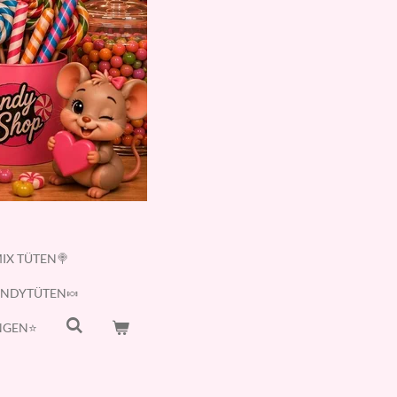
IX TÜTEN🍭
ANDYTÜTEN🍬
GEN⭐️