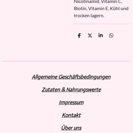
Nicotinamid, Vitamin C,
Biotin, Vitamin E. Kühl und
trocken lagern.
T
T
T
T
e
e
e
e
i
i
i
i
l
l
l
l
e
e
e
e
n
n
n
n
Allgemeine Geschäftsbedingungen
Zutaten & Nahrungswerte
Impressum
Kontakt
Über uns