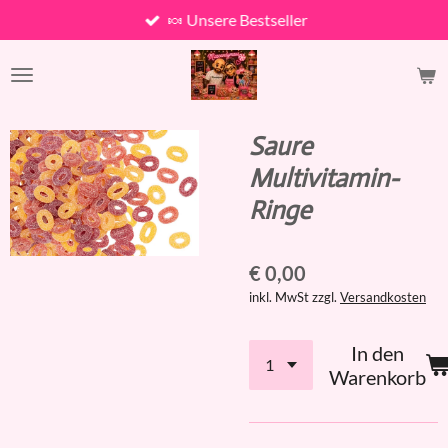
🍬 Unsere Bestseller
Zum
Hauptinhalt
springen
Saure
Multivitamin-
Ringe
€ 0,00
inkl. MwSt zzgl.
Versandkosten
In den
Warenkorb