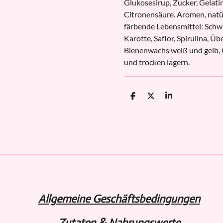
Glukosesirup, Zucker, Gelati
Citronensäure. Aromen, natür
färbende Lebensmittel: Schw
Karotte, Saflor, Spirulina, Üb
Bienenwachs weiß und gelb,
und trocken lagern.
T
T
T
e
e
e
i
i
i
l
l
l
e
e
e
n
n
n
Allgemeine Geschäftsbedingungen
Zutaten & Nahrungswerte