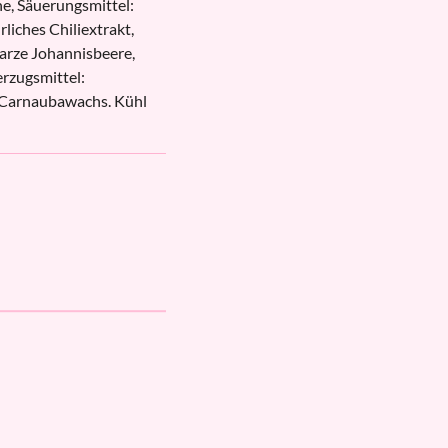
ne, Säuerungsmittel:
liches Chiliextrakt,
arze Johannisbeere,
erzugsmittel:
 Carnaubawachs. Kühl