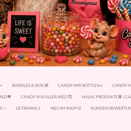
E⭐
BUNDLES & BOX 🎁
CANDY-MIX BOTTLES🍬
CANDY-M
RLD💖
CANDY AUS ALLER WELT🌎
HALAL PRODUKTE🍫 | C
S ✨
GETRÄNKE🧃
NEU IM SHOP🛒
KUNDEN BEWERTUN