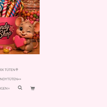
IX TÜTEN🍭
ANDYTÜTEN🍬
GEN⭐️