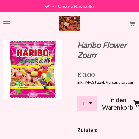
🍬 Unsere Bestseller
Zum
Hauptinhalt
springen
Haribo Flower
Zourr
€ 0,00
inkl. MwSt zzgl.
Versandkosten
In den
Warenkorb
Zutaten
: