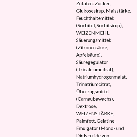
Zutaten: Zucker,
Glukosesirup, Maisstärke,
Feuchthaltemittel:
(Sorbitol, Sorbitsirup),
WEIZENMEHL,
Säuerungsmittel:
(Zitronensäure,
Apfelsäure),
Säuregegulator
(Tricalciumcitrat),
Natriumhydrogenmalat,
Trinatriumcitrat,
Überzugsmittel
(Carnaubawachs),
Dextrose,
WEIZENSTÄRKE,
Palmfett, Gelatine,
Emulgator (Mono- und
Diglyceride von