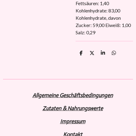
Fettsäuren: 1,40
Kohlenhydrate: 83,00
Kohlenhydrate, davon
Zucker: 59,00 Eiweiß: 1,00
Salz: 0,29
T
T
T
T
e
e
e
e
i
i
i
i
l
l
l
l
e
e
e
e
n
n
n
n
Allgemeine Geschäftsbedingungen
Zutaten & Nahrungswerte
Impressum
Kontakt