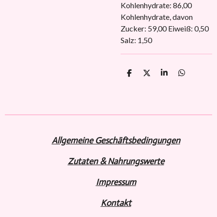
Kohlenhydrate: 86,00
Kohlenhydrate, davon
Zucker: 59,00 Eiweiß: 0,50
Salz: 1,50
T
T
T
T
e
e
e
e
i
i
i
i
l
l
l
l
e
e
e
e
n
n
n
n
Allgemeine Geschäftsbedingungen
Zutaten & Nahrungswerte
Impressum
Kontakt