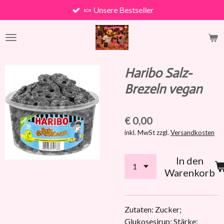
🍬 Unsere Bestseller
Zum
Hauptinhalt
springen
Haribo Salz-
Brezeln vegan
€ 0,00
inkl. MwSt zzgl.
Versandkosten
In den
Warenkorb
Zutaten: Zucker;
Glukosesirup; Stärke;