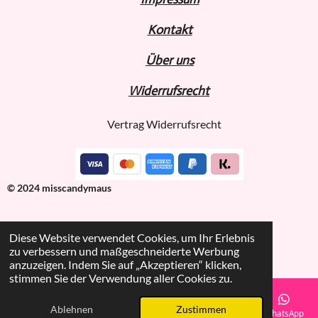
Kontakt
Über uns
Widerru
fs
recht
Vertrag Widerrufsrecht
© 2024 misscandymaus
Diese Website verwendet Cookies, um Ihr Erlebnis
zu verbessern und maßgeschneiderte Werbung
anzuzeigen. Indem Sie auf „Akzeptieren“ klicken,
stimmen Sie der Verwendung aller Cookies zu.
Ablehnen
Zustimmen
E-Mail
Telefon
TikTok
WhatsApp