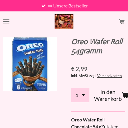
🍬 Unsere Bestseller
Zum
Hauptinhalt
springen
Oreo Wafer Roll
54gramm
€ 2,99
inkl. MwSt zzgl.
Versandkosten
In den
Warenkorb
Oreo Wafer Roll
Chocolate 54 g
Zutaten: