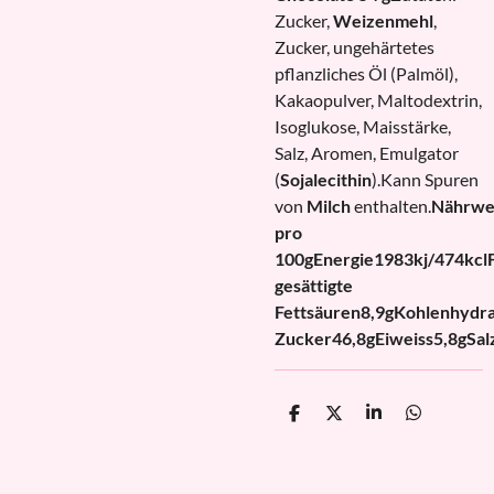
Zucker,
Weizenmehl
,
Zucker, ungehärtetes
pflanzliches Öl (Palmöl),
Kakaopulver, Maltodextrin,
Isoglukose, Maisstärke,
Salz, Aromen, Emulgator
(
Sojalecithin
).Kann Spuren
von
Milch
enthalten.
Nährwe
pro
100g
Energie
1983kj/474kcl
gesättigte
Fettsäuren
8,9g
Kohlenhydr
Zucker
46,8g
Eiweiss
5,8g
Sal
T
T
T
T
e
e
e
e
i
i
i
i
l
l
l
l
e
e
e
e