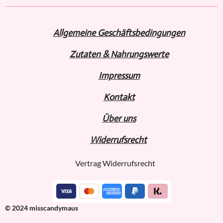
n
n
n
n
Allgemeine Geschäftsbedingungen
Zutaten & Nahrungswerte
Impressum
Kontakt
Über uns
Widerru
fs
recht
Vertrag Widerrufsrecht
© 2024 misscandymaus