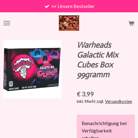
🍬 Unsere Bestseller
Zum
Hauptinhalt
springen
Warheads
Galactic Mix
Cubes Box
99gramm
€ 3,99
inkl. MwSt zzgl.
Versandkosten
Benachrichtigung bei
Verfügbarkeit
erhalten.