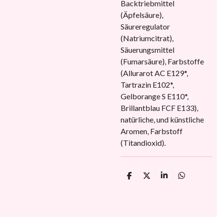
Backtriebmittel
(Äpfelsäure),
Säureregulator
(Natriumcitrat),
Säuerungsmittel
(Fumarsäure), Farbstoffe
(Allurarot AC E129*,
Tartrazin E102*,
Gelborange S E110*,
Brillantblau FCF E133),
natürliche, und künstliche
Aromen, Farbstoff
(Titandioxid).
T
T
T
T
e
e
e
e
i
i
i
i
l
l
l
l
e
e
e
e