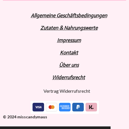
n
n
n
n
Allgemeine Geschäftsbedingungen
Zutaten & Nahrungswerte
Impressum
Kontakt
Über uns
Widerru
fs
recht
Vertrag Widerrufsrecht
© 2024 misscandymaus