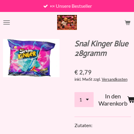
🍬 Unsere Bestseller
Zum
Hauptinhalt
springen
Snal Kinger Blue
28gramm
€ 2,79
inkl. MwSt zzgl.
Versandkosten
In den
Warenkorb
Zutaten: