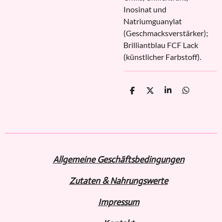
Inosinat und
Natriumguanylat
(Geschmacksverstärker);
Brilliantblau FCF Lack
(künstlicher Farbstoff).
T
T
T
T
e
e
e
e
i
i
i
i
l
l
l
l
e
e
e
e
n
n
n
n
Allgemeine Geschäftsbedingungen
Zutaten & Nahrungswerte
Impressum