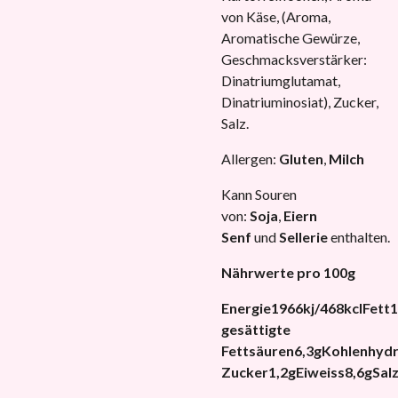
von Käse, (Aroma,
Aromatische Gewürze,
Geschmacksverstärker:
Dinatriumglutamat,
Dinatriuminosiat), Zucker,
Salz.
Allergen:
Gluten
,
Milch
Kann Souren
von:
Soja
,
Eiern
Senf
und
Sellerie
enthalten.
Nährwerte pro 100g
Energie
1966kj/468kcl
Fett
1
gesättigte
Fettsäuren
6,3g
Kohlenhyd
Zucker
1,2g
Eiweiss
8,6g
Sal