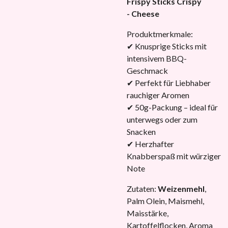
Frispy Sticks Crispy
- Cheese
Produktmerkmale:
✔ Knusprige Sticks mit
intensivem BBQ-
Geschmack
✔ Perfekt für Liebhaber
rauchiger Aromen
✔ 50g-Packung – ideal für
unterwegs oder zum
Snacken
✔ Herzhafter
Knabberspaß mit würziger
Note
Zutaten:
Weizenmehl
,
Palm Olein, Maismehl,
Maisstärke,
Kartoffelflocken, Aroma