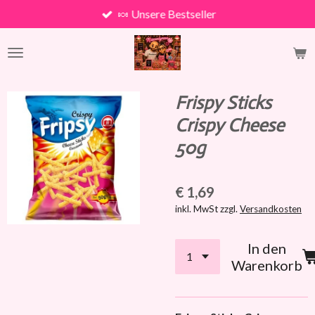
🍬 Unsere Bestseller
Zum
Hauptinhalt
springen
Frispy Sticks
Crispy Cheese
50g
€ 1,69
inkl. MwSt zzgl.
Versandkosten
In den
Warenkorb