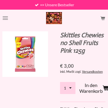
🍬 Unsere Bestseller
Zum
Hauptinhalt
springen
Skittles Chewies
no Shell Fruits
Pink 125g
€ 3,00
inkl. MwSt zzgl.
Versandkosten
In den
Warenkorb