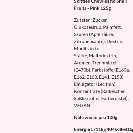
Skittles Chewies no Shell
Fruits - Pink 125g
Zutaten: Zucker,
Glukosesirup, Palmfett,
Säuren (Apfelsäure,
Zitronensäure), Dextrin,
Modifizierte
Stärke, Maltodextrin,
Aromen, Trennmittel
(E470b), Farbstoffe (E160a,
E162, E163, E141, E153),
Emulgator (Lecithin),
Konzentrate (Radieschen,
Süßkartoffel, Färberdistel).
VEGAN
Nährwerte pro 100g
Energie
1711kj/404kcl
Fett
6