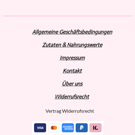
i
i
i
i
l
l
l
l
e
e
e
e
n
n
n
n
Allgemeine Geschäftsbedingungen
Zutaten & Nahrungswerte
Impressum
Kontakt
Über uns
Widerru
fs
recht
Vertrag Widerrufsrecht