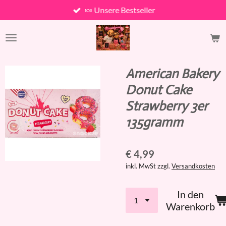
🍬 Unsere Bestseller
Zum
Hauptinhalt
springen
American Bakery
Donut Cake
Strawberry 3er
135gramm
€ 4,99
inkl. MwSt zzgl.
Versandkosten
In den
Warenkorb