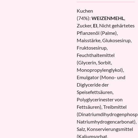
Kuchen
(74%):
WEIZENMEHL
,
Zucker,
EI
, Nicht gehärtetes
Pflanzenöl (Palme),
Maisstärke, Glukosesirup,
Fruktosesirup,
Feuchthaltemittel
(Glycerin, Sorbit,
Monopropylenglykol),
Emulgator (Mono- und
Diglyceride der
Speisefettsäuren,
Polyglycerinester von
Fettsäuren), Treibmittel
(Dinatriumdihydrogenphosp
Natriumhydrogencarbonat),
Salz, Konservierungsmittel
(Kaliumsorbat,