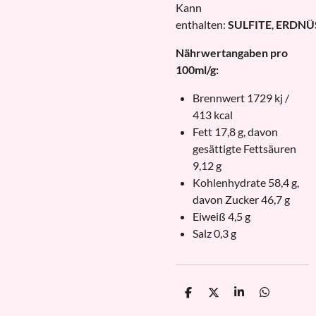
Kann
enthalten:
SULFITE
,
ERDNÜ
Nährwertangaben pro
100ml/g:
Brennwert 1729 kj /
413 kcal
Fett 17,8 g, davon
gesättigte Fettsäuren
9,12 g
Kohlenhydrate 58,4 g,
davon Zucker 46,7 g
Eiweiß 4,5 g
Salz 0,3 g
T
T
T
T
e
e
e
e