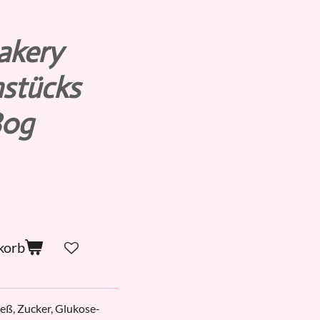
akery
hstücks
80g
korb
eß, Zucker, Glukose-