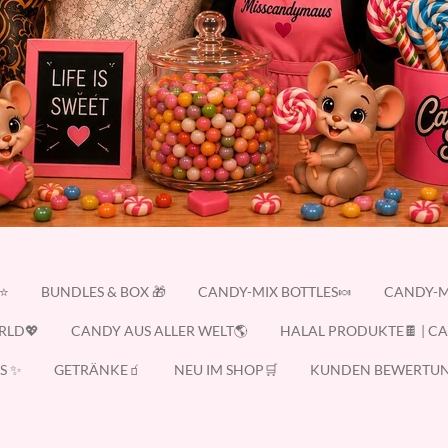
E⭐
BUNDLES & BOX 🎁
CANDY-MIX BOTTLES🍬
CANDY-M
RLD💖
CANDY AUS ALLER WELT🌎
HALAL PRODUKTE🍫 | C
S ✨
GETRÄNKE🧃
NEU IM SHOP🛒
KUNDEN BEWERTUN