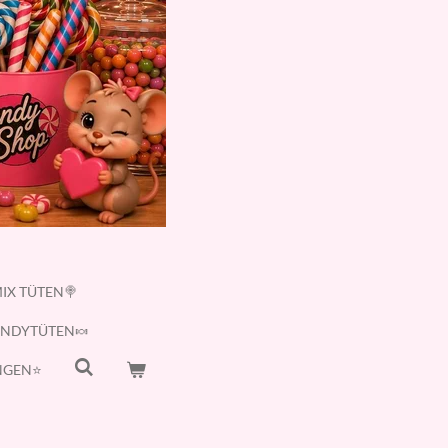
IX TÜTEN🍭
ANDYTÜTEN🍬
GEN⭐️