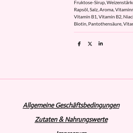
Fruktose-Sirup, Weizenstärk
Rapsöl, Salz, Aroma, Vitamin
Vitamin B1, Vitamin B2, Niaci
Biotin, Pantothensäure, Vita
T
T
T
e
e
e
i
i
i
l
l
l
e
e
e
n
n
n
Allgemeine Geschäftsbedingungen
Zutaten & Nahrungswerte