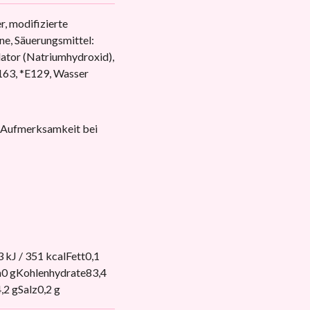
r, modifizierte
ne, Säuerungsmittel:
lator (Natriumhydroxid),
163, *E129, Wasser
d Aufmerksamkeit bei
J / 351 kcalFett0,1
n0 gKohlenhydrate83,4
2 gSalz0,2 g