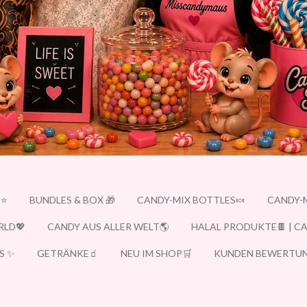
E⭐
BUNDLES & BOX 🎁
CANDY-MIX BOTTLES🍬
CANDY-
RLD💖
CANDY AUS ALLER WELT🌎
HALAL PRODUKTE🍫 | C
S ✨
GETRÄNKE🧃
NEU IM SHOP🛒
KUNDEN BEWERTUN