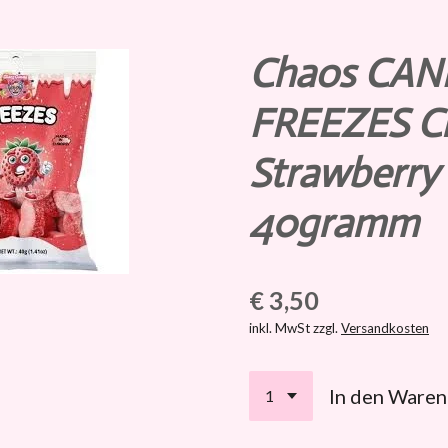
Chaos CAN
FREEZES C
Strawberry
40gramm
€ 3,50
inkl. MwSt zzgl.
Versandkosten
In den Ware