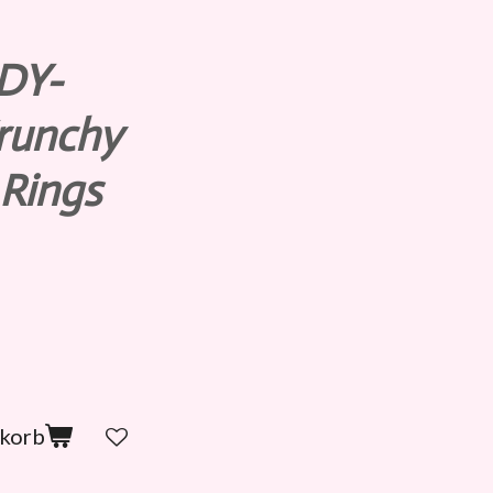
DY-
runchy
 Rings
nkorb