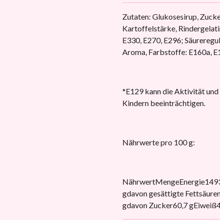
Zutaten: Glukosesirup, Zucke
Kartoffelstärke, Rindergelati
E330, E270, E296; Säureregu
Aroma, Farbstoffe: E160a, E
*E129 kann die Aktivität un
Kindern beeinträchtigen.
Nährwerte pro 100 g:
NährwertMengeEnergie1493 k
gdavon gesättigte Fettsäure
gdavon Zucker60,7 gEiweiß4,