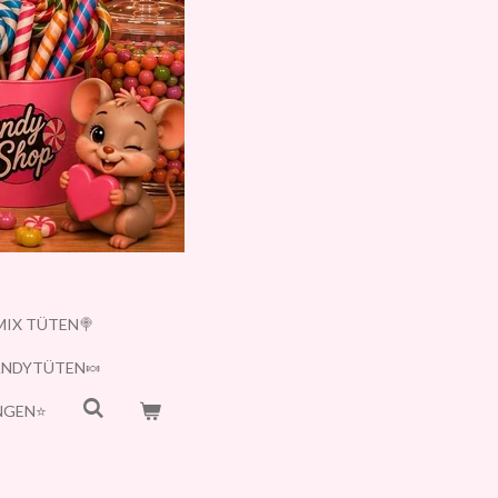
MIX TÜTEN🍭
ANDYTÜTEN🍬
GEN⭐️