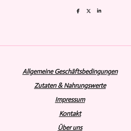
T
T
T
e
e
e
i
i
i
l
l
l
e
e
e
n
n
n
Allgemeine Geschäftsbedingungen
Zutaten & Nahrungswerte
Impressum
Kontakt
Über uns