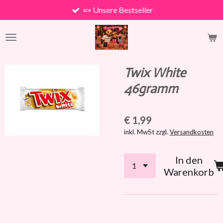
🍬 Unsere Bestseller
Zum
Hauptinhalt
springen
Twix White
46gramm
€ 1,99
inkl. MwSt zzgl.
Versandkosten
In den
Warenkorb