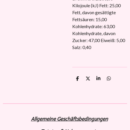
Kilojoule (kJ) Fett: 25,00
Fett, davon gesättigte
Fettsäuren: 15,00
Kohlenhydrate: 63,00
Kohlenhydrate, davon
Zucker: 47,00 Eiweiß: 5,00
Salz: 0,40
T
T
T
T
e
e
e
e
i
i
i
i
l
l
l
l
e
e
e
e
n
n
n
n
Allgemeine Geschäftsbedingungen