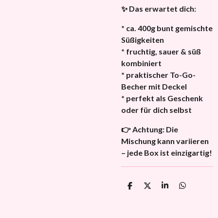
✨ Das erwartet dich:
* ca. 400g bunt gemischte
Süßigkeiten
* fruchtig, sauer & süß
kombiniert
* praktischer To-Go-
Becher mit Deckel
* perfekt als Geschenk
oder für dich selbst
👉 Achtung: Die
Mischung kann variieren
– jede Box ist einzigartig!
T
T
T
T
e
e
e
e
i
i
i
i
l
l
l
l