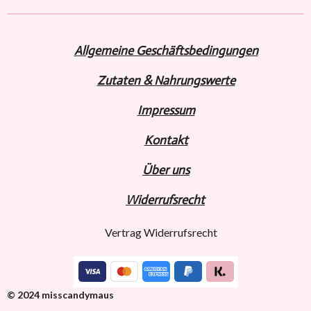
e
e
e
e
n
n
n
n
Allgemeine Geschäftsbedingungen
Zutaten & Nahrungswerte
Impressum
Kontakt
Über uns
Widerru
fs
recht
Vertrag Widerrufsrecht
© 2024 misscandymaus