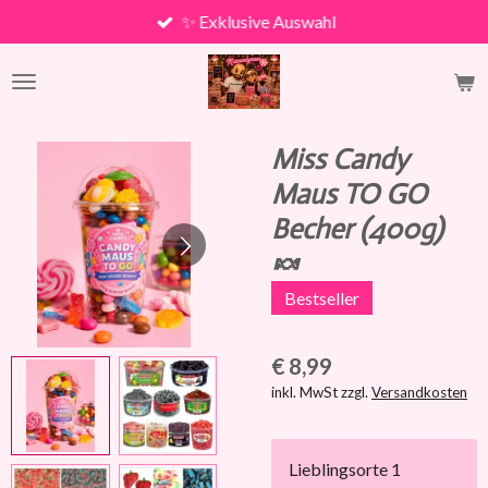
✨ Exklusive Auswahl
Zum
Hauptinhalt
springen
Miss Candy
Maus TO GO
Becher (400g)
🍬
Bestseller
€ 8,99
inkl. MwSt zzgl.
Versandkosten
Lieblingsorte 1