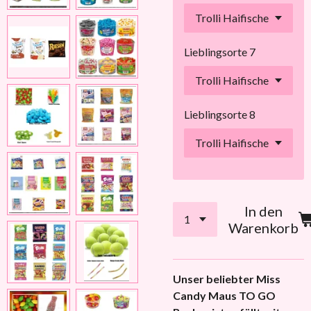
Lieblingsorte 7
Lieblingsorte 8
In den
Warenkorb
Unser beliebter Miss
Candy Maus TO GO