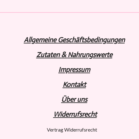
n
n
n
Allgemeine Geschäftsbedingungen
Zutaten & Nahrungswerte
Impressum
Kontakt
Über uns
Widerru
fs
recht
Vertrag Widerrufsrecht