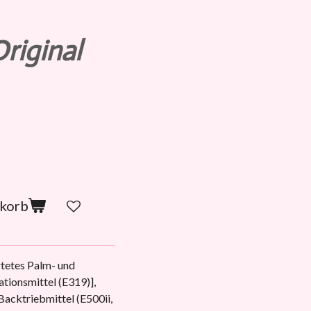
riginal
nkorb
tetes Palm- und
ationsmittel (E319)],
Backtriebmittel (E500ii,