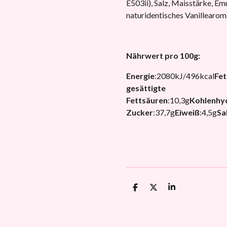
E503ii), Salz, Maisstärke, Emu
naturidentisches Vanillearom
Nährwert pro 100g:
Energie
:
2080kJ/496kcal
Fet
gesättigte
Fettsäuren
:
10,3g
Kohlenhy
Zucker
:
37,7g
Eiweiß
:
4,5g
Sa
T
T
T
e
e
e
i
i
i
l
l
l
e
e
e