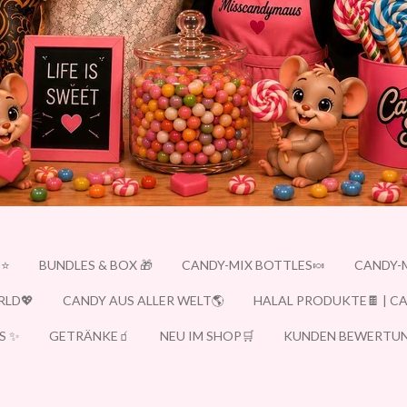
E⭐
BUNDLES & BOX 🎁
CANDY-MIX BOTTLES🍬
CANDY-
RLD💖
CANDY AUS ALLER WELT🌎
HALAL PRODUKTE🍫 | C
S ✨
GETRÄNKE🧃
NEU IM SHOP🛒
KUNDEN BEWERTUN