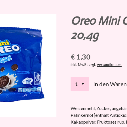
Oreo Mini O
20,4g
€ 1,30
inkl. MwSt zzgl.
Versandkosten
In den Ware
Weizenmehl, Zucker, ungehär
Palmkernöl [enthält Antioxid
Kakaopulver, Fruktosesirup, 