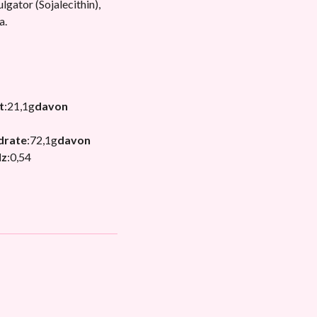
lgator (Sojalecithin),
a.
t
:
21,1g
davon
drate
:
72,1g
davon
lz
:
0,54