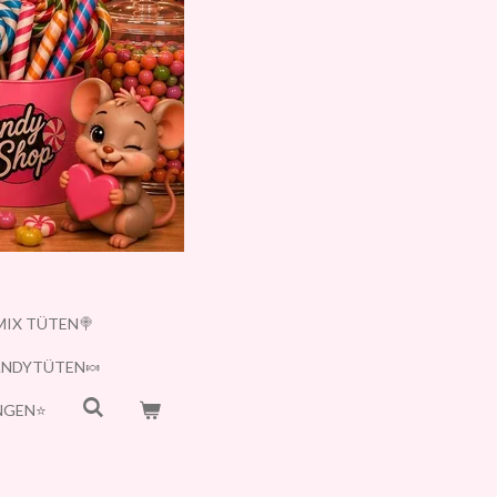
MIX TÜTEN🍭
ANDYTÜTEN🍬
GEN⭐️