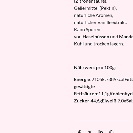
(Zitronensäure),
Geliermittel (Pektin),
natürliche Aromen,
natürlicher Vanilleextrakt.
Kann Spuren
von
Haselnüssen
und
Mande
Kühl und trocken lagern.
Nährwert pro 100g:
Energie
:
2105kJ/389kcal
Fett
gesättigte
Fettsäuren
:
11,1g
Kohlenhyd
Zucker
:
44,6g
Eiweiß
:
7,0g
Sal