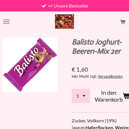
🍬 Unsere Bestseller
Zum
Hauptinhalt
springen
Balisto Joghurt-
Beeren-Mix 2er
€ 1,60
inkl. MwSt zzgl.
Versandkosten
In den
Warenkorb
Zucker, Vollkorn (19%)
(ganze
Haferflocken
,
Weize