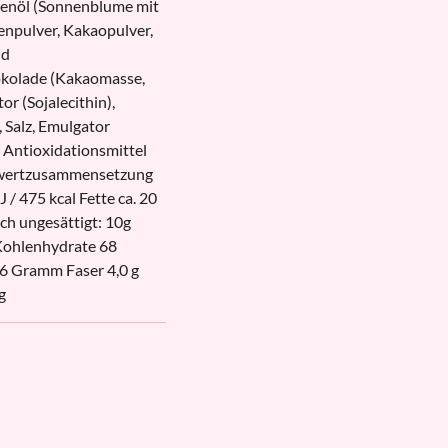
nzenöl (Sonnenblume mit
npulver, Kakaopulver,
nd
kolade (Kakaomasse,
r (Sojalecithin),
 Salz, Emulgator
, Antioxidationsmittel
rwertzusammensetzung
/ 475 kcal Fette ca. 20
ach ungesättigt: 10g
 Kohlenhydrate 68
6 Gramm Faser 4,0 g
g