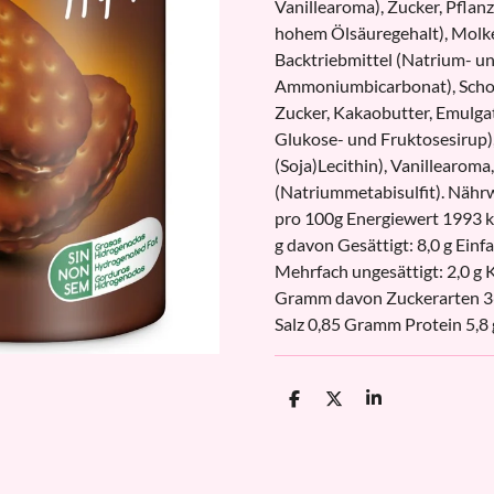
Vanillearoma), Zucker, Pfla
hohem Ölsäuregehalt), Molke
Backtriebmittel (Natrium- u
Ammoniumbicarbonat), Scho
Zucker, Kakaobutter, Emulgato
Glukose- und Fruktosesirup),
(Soja)Lecithin), Vanillearoma
(Natriummetabisulfit). Näh
pro 100g Energiewert 1993 kJ 
g davon Gesättigt: 8,0 g Einf
Mehrfach ungesättigt: 2,0 g
Gramm davon Zuckerarten 3
Salz 0,85 Gramm Protein 5,8 
T
T
T
e
e
e
i
i
i
l
l
l
e
e
e
n
n
n