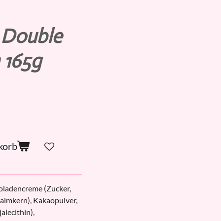
 Double
 165g
korb
oladencreme (Zucker,
Palmkern), Kakaopulver,
alecithin),