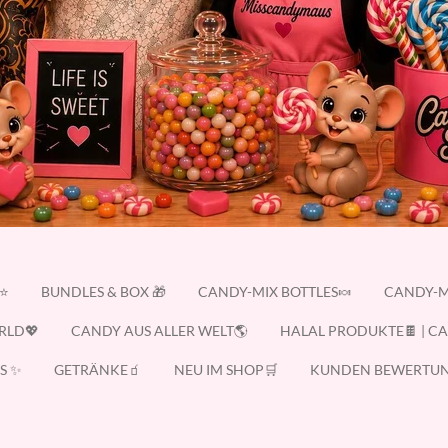
E⭐
BUNDLES & BOX 🎁
CANDY-MIX BOTTLES🍬
CANDY-M
RLD💖
CANDY AUS ALLER WELT🌎
HALAL PRODUKTE🍫 | C
S ✨
GETRÄNKE🧃
NEU IM SHOP🛒
KUNDEN BEWERTUN