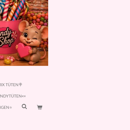
IX TÜTEN🍭
ANDYTÜTEN🍬
GEN⭐️