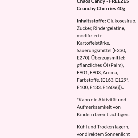
Chaos Candy - FREEZES
Crunchy Cherries 40g
Inhaltsstoffe:
Glukosesirup,
Zucker, Rindergelatine,
modifizierte
Kartoffelstärke,
Säuerungsmittel (E330,
E270), Überzugsmittel:
pflanzliches Öl (Palm),
E901, E903, Aroma,
Farbstoffe, (E163, E129*,
E100, E133, E160a(i))..
*Kann die Aktivität und
Aufmerksamkeit von
Kindern beeinträchtigen.
Kühl und Trocken lagern,
vor direktem Sonnenlicht