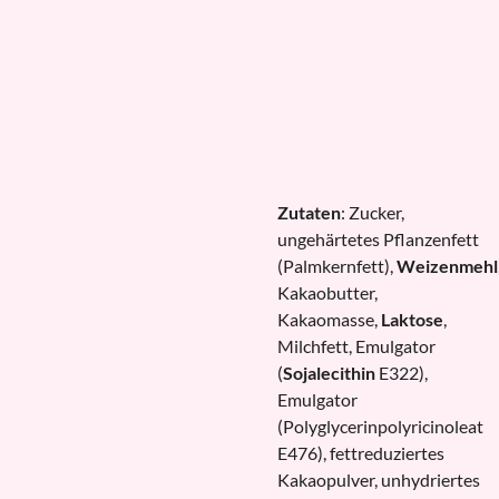
Zutaten
: Zucker,
ungehärtetes Pflanzenfett
(Palmkernfett),
Weizenmehl
Kakaobutter,
Kakaomasse,
Laktose
,
Milchfett, Emulgator
(
Sojalecithin
E322),
Emulgator
(Polyglycerinpolyricinoleat
E476), fettreduziertes
Kakaopulver, unhydriertes