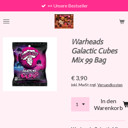
🍬 Unsere Bestseller
Zum
Hauptinhalt
springen
Warheads
Galactic Cubes
Mix 99 Bag
€ 3,90
inkl. MwSt zzgl.
Versandkosten
In den
Warenkorb