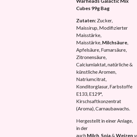
Warheads Galactic Mix
Cubes 99g Bag
Zutaten:
Zucker,
Maissirup, Modifizierter
Maisstärke,
Maisstärke,
Milchsäure
,
Apfelsäure, Fumarsäure,
Zitronensäure,
Calciumlaktat, natürliche &
künstliche Aromen,
Natriumcitrat,
Konditorglasur, Farbstoffe
E133, E129*,
Kirschsaftkonzentrat
(Aroma), Carnaubawachs.
Hergestellt in einer Anlage,
in der
auch
Milch
,
Soja
&
Weizen
v