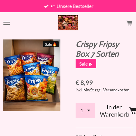
🍬 Unsere Bestseller
Zum
Hauptinhalt
springen
Crispy Fripsy
Box 7 Sorten
Sale🔥
€ 8,99
inkl. MwSt zzgl.
Versandkosten
In den
Warenkorb