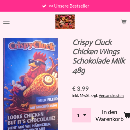
🍬 Unsere Bestseller
Zum
Hauptinhalt
springen
Crispy Cluck
Chicken Wings
Schokolade Milk
48g
€ 3,99
inkl. MwSt zzgl.
Versandkosten
In den
Warenkorb