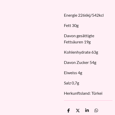
Energie 2266kj/542kcl
Fett 30g
Davon gesättigte
Fettsäuren 19g
Kohlenhydrate 63g
Davon Zucker 54g
Eiweiss 4g
Salz 0,7g
Herkunftsland: Türkei
T
T
T
T