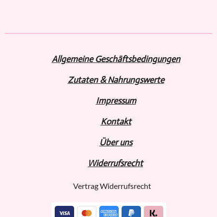
e
e
e
e
i
i
i
i
l
l
l
l
e
e
e
e
n
n
n
n
Allgemeine Geschäftsbedingungen
Zutaten & Nahrungswerte
Impressum
Kontakt
Über uns
Widerru
fs
recht
Vertrag Widerrufsrecht