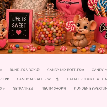
E⭐
BUNDLES & BOX 🎁
CANDY-MIX BOTTLES🍬
CANDY-M
RLD💖
CANDY AUS ALLER WELT🌎
HALAL PRODUKTE🍫 | C
S ✨
GETRÄNKE🧃
NEU IM SHOP🛒
KUNDEN BEWERTUN