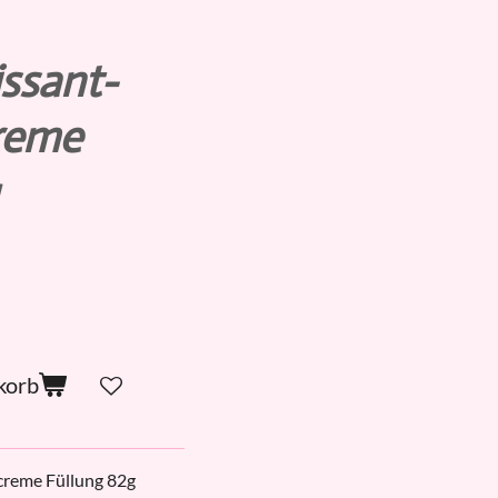
ssant-
Creme
korb
ncreme Füllung 82g