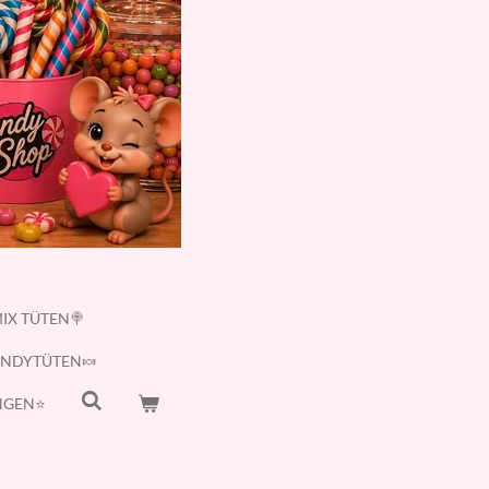
IX TÜTEN🍭
ANDYTÜTEN🍬
GEN⭐️