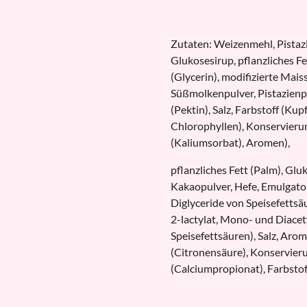
Zutaten: Weizenmehl, Pistazi
Glukosesirup, pflanzliches Fet
(Glycerin), modifizierte Mais
Süßmolkenpulver, Pistazienpa
(Pektin), Salz, Farbstoff (K
Chlorophyllen), Konservieru
(Kaliumsorbat), Aromen),
pflanzliches Fett (Palm), Glu
Kakaopulver, Hefe, Emulgat
Diglyceride von Speisefettsä
2-lactylat, Mono- und Diace
Speisefettsäuren), Salz, Aro
(Citronensäure), Konservier
(Calciumpropionat), Farbstof