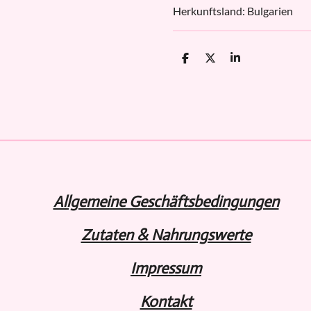
Herkunftsland: Bulgarien
T
T
T
e
e
e
i
i
i
l
l
l
e
e
e
n
n
n
Allgemeine Geschäftsbedingungen
Zutaten & Nahrungswerte
Impressum
Kontakt