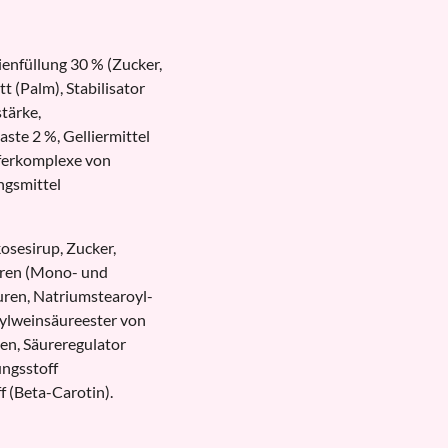
enfüllung 30 % (Zucker,
t (Palm), Stabilisator
stärke,
ste 2 %, Gelliermittel
upferkomplexe von
ngsmittel
kosesirup, Zucker,
oren (Mono- und
uren, Natriumstearoyl-
tylweinsäureester von
men, Säureregulator
ungsstoff
f (Beta-Carotin).