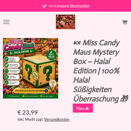
🍬 Unsere Bestseller
Zum
Hauptinhalt
springen
🍬 Miss Candy
Maus Mystery
Box – Halal
Edition | 100%
Halal
Süßigkeiten
Überraschung 🎁
Neu🔥
€ 23,99
inkl. MwSt zzgl.
Versandkosten