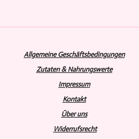
i
i
i
l
l
l
e
e
e
n
n
n
Allgemeine Geschäftsbedingungen
Zutaten & Nahrungswerte
Impressum
Kontakt
Über uns
Widerru
fs
recht