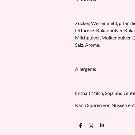
Zucker, Weizenmehl, pflanzlic
fettarmes Kakaopulver, Kaka
Milchpulver, Molkenpulver, E
Salz, Aroma.
Allergene:
Enthält Milch, Soja und Glute
Kann Spuren von Nüssen ent
T
T
T
e
e
e