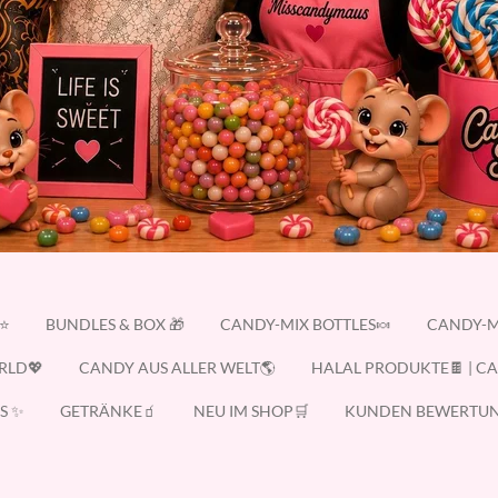
E⭐
BUNDLES & BOX 🎁
CANDY-MIX BOTTLES🍬
CANDY-M
RLD💖
CANDY AUS ALLER WELT🌎
HALAL PRODUKTE🍫 | C
S ✨
GETRÄNKE🧃
NEU IM SHOP🛒
KUNDEN BEWERTUN