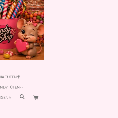
IX TÜTEN🍭
ANDYTÜTEN🍬
GEN⭐️