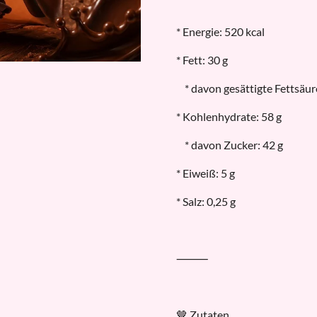
* Energie: 520 kcal
* Fett: 30 g
* davon gesättigte Fettsäur
* Kohlenhydrate: 58 g
* davon Zucker: 42 g
* Eiweiß: 5 g
* Salz: 0,25 g
⸻
🤎 Zutaten