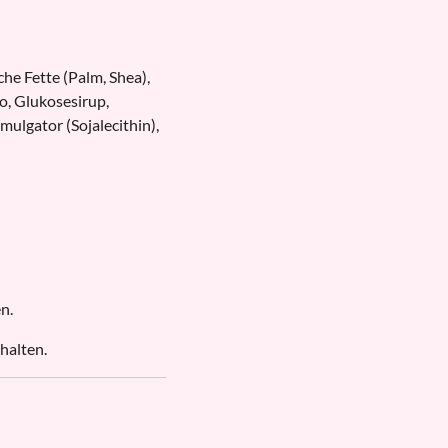
he Fette (Palm, Shea),
o, Glukosesirup,
mulgator (Sojalecithin),
n.
halten.