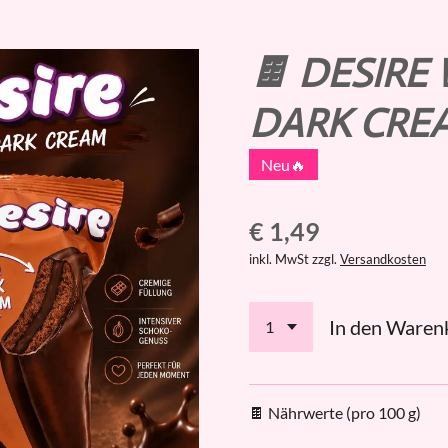
🍫 DESIRE
DARK CRE
Neu🔥
€ 1,49
inkl. MwSt zzgl.
Versandkosten
In den Waren
🍫 Nährwerte (pro 100 g)