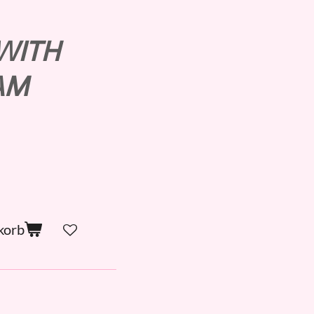
 WITH
AM
korb