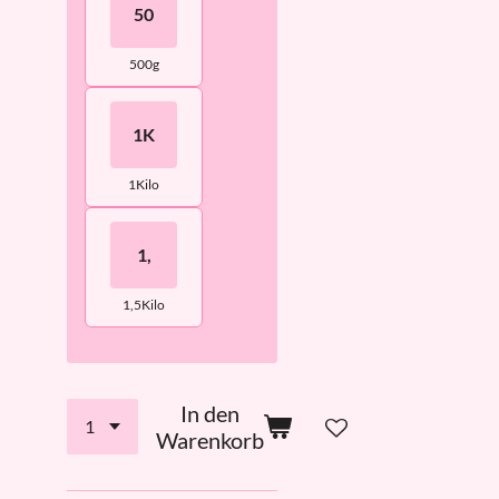
50
500g
1K
1Kilo
1,
1,5Kilo
In den
Warenkorb