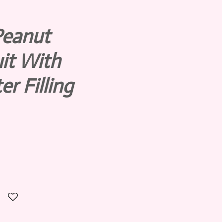
Peanut
it With
r Filling