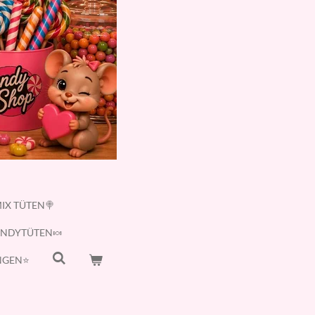
IX TÜTEN🍭
ANDYTÜTEN🍬
GEN⭐️