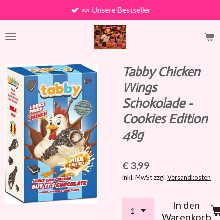
🍬 Unsere Bestseller
Zum
Hauptinhalt
springen
Tabby Chicken
Wings
Schokolade -
Cookies Edition
48g
€ 3,99
inkl. MwSt zzgl.
Versandkosten
In den
Warenkorb