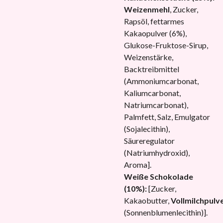
Weizenmehl
, Zucker,
Rapsöl, fettarmes
Kakaopulver (6%),
Glukose-Fruktose-Sirup,
Weizenstärke,
Backtreibmittel
(Ammoniumcarbonat,
Kaliumcarbonat,
Natriumcarbonat),
Palmfett, Salz, Emulgator
(Sojalecithin),
Säureregulator
(Natriumhydroxid),
Aroma].
Weiße Schokolade
(10%):
[Zucker,
Kakaobutter,
Vollmilchpulv
(Sonnenblumenlecithin)].