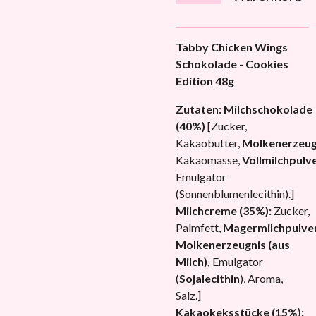
Tabby Chicken Wings
Schokolade - Cookies
Edition 48g
Zutaten:
Milchschokolade
(40%)
[Zucker,
Kakaobutter,
Molkenerzeug
Kakaomasse,
Vollmilchpulv
Emulgator
(Sonnenblumenlecithin).]
Milchcreme (35%):
Zucker,
Palmfett,
Magermilchpulver
Molkenerzeugnis (aus
Milch),
Emulgator
(
Sojalecithin
), Aroma,
Salz.]
Kakaokeksstücke (15%):