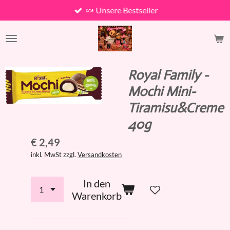
🍬 Unsere Bestseller
Zum
Hauptinhalt
springen
Royal Family -
Mochi Mini-
Tiramisu&Creme
40g
€ 2,49
inkl. MwSt zzgl.
Versandkosten
In den
Warenkorb