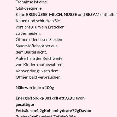
Trehalose ist eine
Glukosequelle.
Kann
ERDNÜSSE
,
MILCH
,
NÜSSE
und
SESAM
enthalten
Kauen und schlucken Sie
vorsichtig, um ein Ersticken
zu vermeiden.
Öffnen oder essen Sie den
Sauerstoffabsorber aus
dem Beutel nicht.
Außerhalb der Reichweite
von Kindern aufbewahren.
Verwendung: Nach dem
Öffnen bald verbrauchen.
Nährwerte pro 100g
Energie
1606kj/381kcl
Fett
9,6g
Davon
gesättigte
Fettsäuren
4,2g
Kohlenhydrate
72g
Davon
Zucker
26g
Eiweiss
1,7g
Salz
0,05g