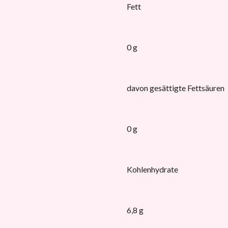
Fett
0 g
davon gesättigte Fettsäuren
0 g
Kohlenhydrate
6,8 g