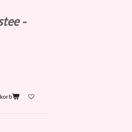
stee -
nkorb