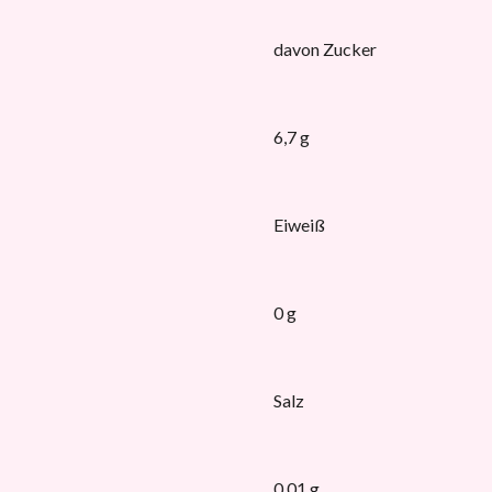
davon Zucker
6,7 g
Eiweiß
0 g
Salz
0,01 g