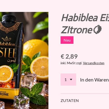
Habiblea Ei
ZItrone🍋
Neu
€ 2,89
inkl. MwSt zzgl.
Versandkosten
In den Ware
ZUTATEN