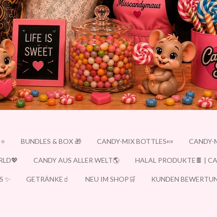
E⭐
BUNDLES & BOX 🎁
CANDY-MIX BOTTLES🍬
CANDY-
RLD💖
CANDY AUS ALLER WELT🌎
HALAL PRODUKTE🍫 | C
S ✨
GETRÄNKE🧃
NEU IM SHOP🛒
KUNDEN BEWERTUN