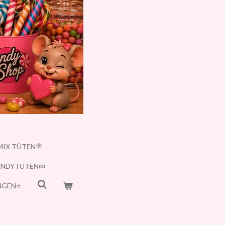
MIX TÜTEN🍭
ANDYTÜTEN🍬
GEN⭐️