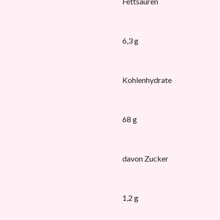
Fettsäuren
6,3 g
Kohlenhydrate
68 g
davon Zucker
1,2 g