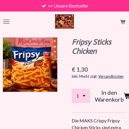
🍬 Unsere Bestseller
Zum
Hauptinhalt
springen
Fripsy Sticks
Chicken
€ 1,30
inkl. MwSt zzgl.
Versandkosten
In den
Warenkorb
Die MAKS Crispy Fripsy
Chicken Sticks sind extra