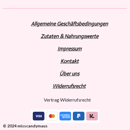
e
e
e
e
n
n
n
n
Allgemeine Geschäftsbedingungen
Zutaten & Nahrungswerte
Impressum
Kontakt
Über uns
Widerru
fs
recht
Vertrag Widerrufsrecht
© 2024 misscandymaus