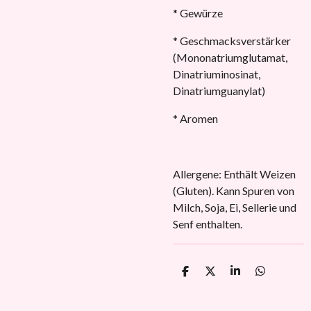
* Gewürze
* Geschmacksverstärker
(Mononatriumglutamat,
Dinatriuminosinat,
Dinatriumguanylat)
* Aromen
Allergene: Enthält Weizen
(Gluten). Kann Spuren von
Milch, Soja, Ei, Sellerie und
Senf enthalten.
T
T
T
T
e
e
e
e
i
i
i
i
l
l
l
l