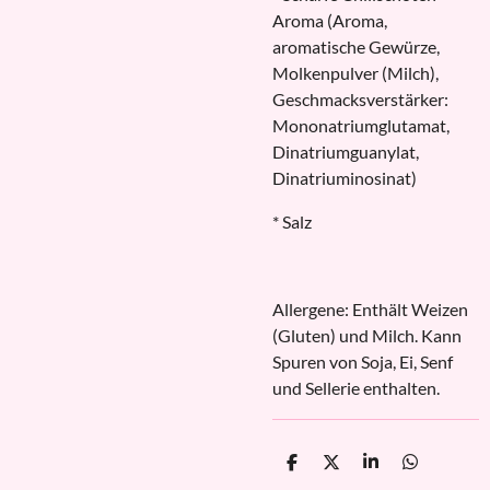
Aroma (Aroma,
aromatische Gewürze,
Molkenpulver (Milch),
Geschmacksverstärker:
Mononatriumglutamat,
Dinatriumguanylat,
Dinatriuminosinat)
* Salz
Allergene: Enthält Weizen
(Gluten) und Milch. Kann
Spuren von Soja, Ei, Senf
und Sellerie enthalten.
T
T
T
T
e
e
e
e