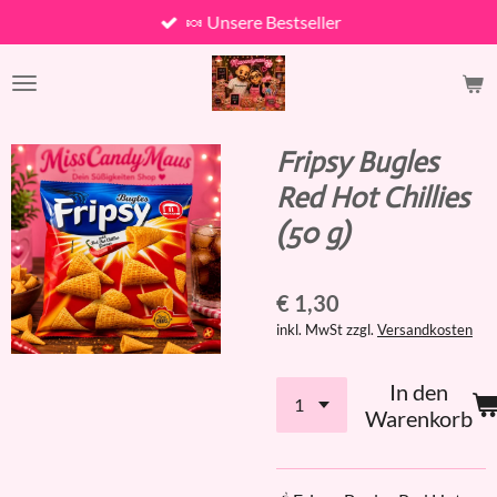
🍬 Unsere Bestseller
Zum
Hauptinhalt
springen
Fripsy Bugles
Red Hot Chillies
(50 g)
€ 1,30
inkl. MwSt zzgl.
Versandkosten
In den
Warenkorb