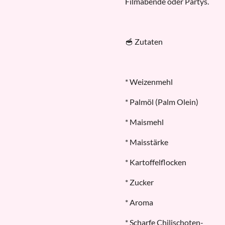
Filmabende oder Partys.
🥣 Zutaten
* Weizenmehl
* Palmöl (Palm Olein)
* Maismehl
* Maisstärke
* Kartoffelflocken
* Zucker
* Aroma
* Scharfe Chilischoten-