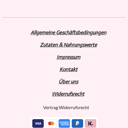
i
i
i
i
l
l
l
l
e
e
e
e
n
n
n
n
Allgemeine Geschäftsbedingungen
Zutaten & Nahrungswerte
Impressum
Kontakt
Über uns
Widerru
fs
recht
Vertrag Widerrufsrecht